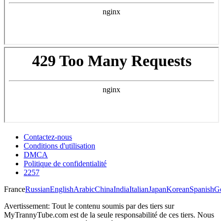
Contactez-nous
Conditions d'utilisation
DMCA
Politique de confidentialité
2257
France
Russian
English
Arabic
China
India
Italian
Japan
Korean
Spanish
G
Avertissement: Tout le contenu soumis par des tiers sur
MyTrannyTube.com est de la seule responsabilité de ces tiers. Nous