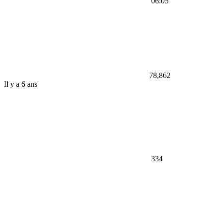
06:05
78,862
Il y a 6 ans
334